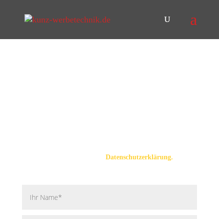
Kontakt
Marco Kunz, Dipl. Ing. (FH) Druck
&Medientechnik
Bahnweg 2, 86609 Donauwörth
Fon +49 (0)906 - 6434
,
Fax +49 (0)906 - 23211
info@kunz-werbetechnik.de
Wir nehmen den Schutz Ihrer Daten sehr ernst. Alle Infos dazu
finden Sie in unserer
Datenschutzerklärung.
Mit "*" gekennzeichnete Felder sind Pflichtfelder.